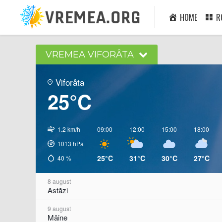
HOME
R
VREMEA VIFORÂTA
Viforâta
25°C
1.2 km/h
09:00
12:00
15:00
18:00
1013
hPa
25°C
31°C
30°C
27°C
40
%
8 august
Astăzi
9 august
Mâine