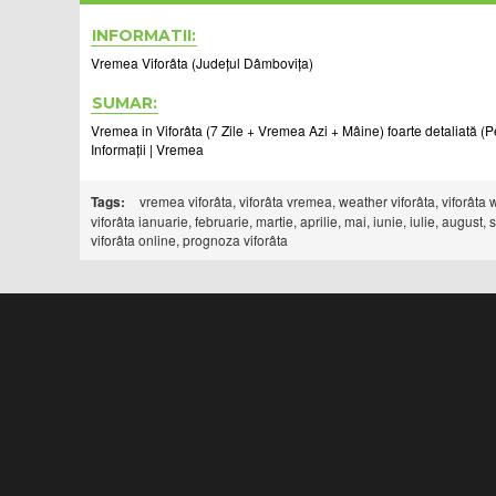
INFORMATII:
Vremea Viforâta (Județul Dâmbovița)
SUMAR:
Vremea in Viforâta (7 Zile + Vremea Azi + Mâine) foarte detaliată (Pe
Informații | Vremea
Tags:
vremea viforâta, viforâta vremea, weather viforâta, viforâta wea
viforâta ianuarie, februarie, martie, aprilie, mai, iunie, iulie, aug
viforâta online, prognoza viforâta