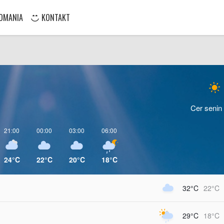
OMANIA
KONTAKT
Cer senin
21:00
00:00
03:00
06:00
24°C
22°C
20°C
18°C
32°C
22°C
29°C
18°C