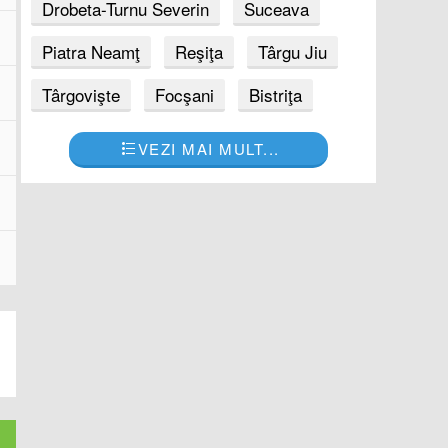
Drobeta-Turnu Severin
Suceava
Piatra Neamţ
Reşiţa
Târgu Jiu
Târgovişte
Focşani
Bistriţa
VEZI MAI MULT...