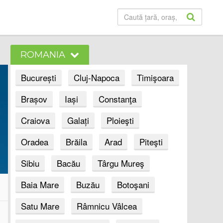
ROMANIA
București
Cluj-Napoca
Timişoara
Brașov
Iași
Constanţa
Craiova
Galați
Ploieşti
Oradea
Brăila
Arad
Piteşti
Sibiu
Bacău
Târgu Mureş
Baia Mare
Buzău
Botoşani
Satu Mare
Râmnicu Vâlcea