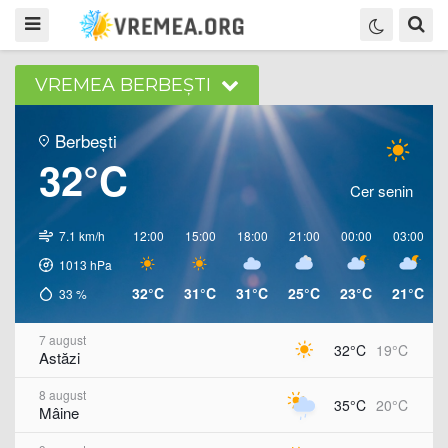
VREMEA BERBEȘTI
Berbești
32°C
Cer senin
7.1 km/h
12:00
15:00
18:00
21:00
00:00
03:00
1013
hPa
32°C
31°C
31°C
25°C
23°C
21°C
33
%
7 august
32°C
19°C
Astăzi
8 august
35°C
20°C
Mâine