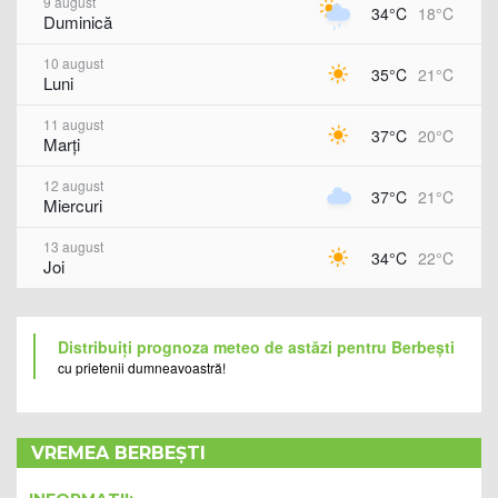
9 august
34°C
18°C
Duminică
10 august
35°C
21°C
Luni
11 august
37°C
20°C
Marți
12 august
37°C
21°C
Miercuri
13 august
34°C
22°C
Joi
Distribuiți prognoza meteo de astăzi pentru Berbești
cu prietenii dumneavoastră!
VREMEA BERBEȘTI