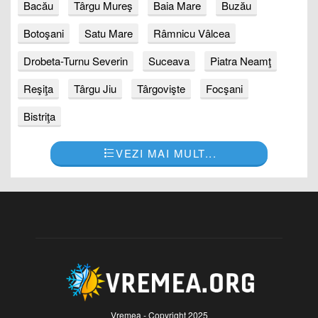
Bacău
Târgu Mureş
Baia Mare
Buzău
Botoşani
Satu Mare
Râmnicu Vâlcea
Drobeta-Turnu Severin
Suceava
Piatra Neamţ
Reşiţa
Târgu Jiu
Târgovişte
Focşani
Bistriţa
VEZI MAI MULT...
Vremea - Copyright 2025