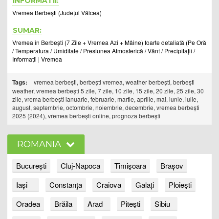
INFORMATII:
Vremea Berbești (Județul Vâlcea)
SUMAR:
Vremea in Berbești (7 Zile + Vremea Azi + Mâine) foarte detaliată (Pe Oră
/ Temperatura / Umiditate / Presiunea Atmosferică / Vânt / Precipitații /
Informații | Vremea
Tags:
vremea berbești, berbești vremea, weather berbești, berbești
weather, vremea berbești 5 zile, 7 zile, 10 zile, 15 zile, 20 zile, 25 zile, 30
zile, vrema berbești ianuarie, februarie, martie, aprilie, mai, iunie, iulie,
august, septembrie, octombrie, noiembrie, decembrie, vremea berbești
2025 (2024), vremea berbești online, prognoza berbești
ROMANIA
București
Cluj-Napoca
Timişoara
Brașov
Iași
Constanţa
Craiova
Galați
Ploieşti
Oradea
Brăila
Arad
Piteşti
Sibiu