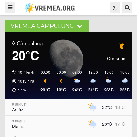
VREMEA CÂMPULUNG
Câmpulung
20°C
Cer senin
10.7 km/h
03:00
06:00
09:00
12:00
15:00
18:00
1013
hPa
20°C
19°C
24°C
31°C
26°C
26°C
57
%
8 august
32°C
18°C
Astăzi
9 august
26°C
17°C
Mâine