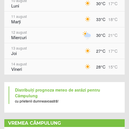
10 august
30°C
17°C
Luni
11 august
33°C
18°C
Marți
12 august
30°C
21°C
Miercuri
13 august
27°C
17°C
Joi
14 august
28°C
15°C
Vineri
Distribuiți prognoza meteo de astăzi pentru
Câmpulung
cu prietenii dumneavoastră!
VREMEA CÂMPULUNG