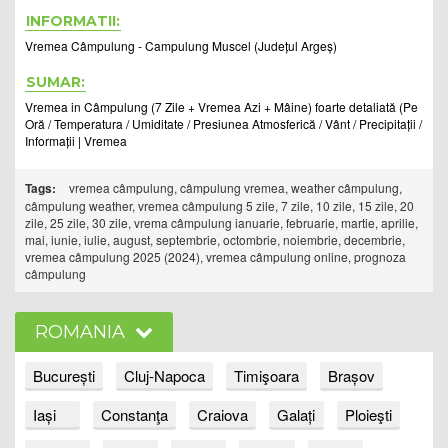
INFORMATII:
Vremea Câmpulung - Campulung Muscel (Județul Argeș)
SUMAR:
Vremea in Câmpulung (7 Zile + Vremea Azi + Mâine) foarte detaliată (Pe
Oră / Temperatura / Umiditate / Presiunea Atmosferică / Vânt / Precipitații /
Informații | Vremea
Tags:
vremea câmpulung, câmpulung vremea, weather câmpulung,
câmpulung weather, vremea câmpulung 5 zile, 7 zile, 10 zile, 15 zile, 20
zile, 25 zile, 30 zile, vrema câmpulung ianuarie, februarie, martie, aprilie,
mai, iunie, iulie, august, septembrie, octombrie, noiembrie, decembrie,
vremea câmpulung 2025 (2024), vremea câmpulung online, prognoza
câmpulung
ROMANIA
București
Cluj-Napoca
Timişoara
Brașov
Iași
Constanţa
Craiova
Galați
Ploieşti