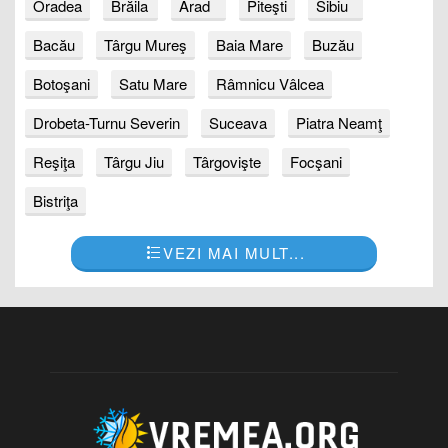
Oradea
Brăila
Arad
Piteşti
Sibiu
Bacău
Târgu Mureş
Baia Mare
Buzău
Botoşani
Satu Mare
Râmnicu Vâlcea
Drobeta-Turnu Severin
Suceava
Piatra Neamţ
Reşiţa
Târgu Jiu
Târgovişte
Focşani
Bistriţa
VEZI MAI MULT...