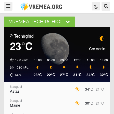
VREMEA TECHIRGHIOL
Techirghiol
23°C
Cer senin
17.0 km/h
03:00
06:00
09:00
12:00
15:00
18:00
1010
hPa
23°C
22°C
27°C
31°C
34°C
32°C
64
%
8 august
34°C
21°C
Astăzi
9 august
30°C
21°C
Mâine