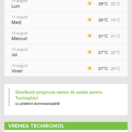
10 august
29°C
22°C
Luni
11 august
30°C
19°C
Marți
12 august
31°C
21°C
Miercuri
13 august
27°C
22°C
Joi
14 august
27°C
20°C
Vineri
Distribuiți prognoza meteo de astăzi pentru
Techirghiol
cu prietenii dumneavoastră!
VREMEA TECHIRGHIOL