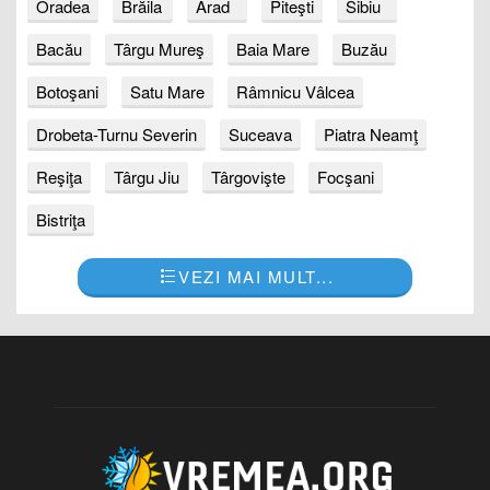
Oradea
Brăila
Arad
Piteşti
Sibiu
Bacău
Târgu Mureş
Baia Mare
Buzău
Botoşani
Satu Mare
Râmnicu Vâlcea
Drobeta-Turnu Severin
Suceava
Piatra Neamţ
Reşiţa
Târgu Jiu
Târgovişte
Focşani
Bistriţa
VEZI MAI MULT...