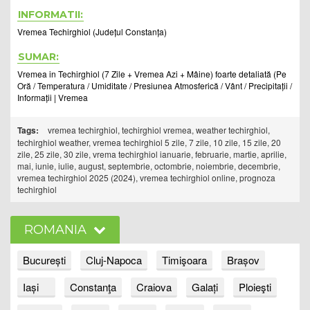
INFORMATII:
Vremea Techirghiol (Județul Constanța)
SUMAR:
Vremea in Techirghiol (7 Zile + Vremea Azi + Mâine) foarte detaliată (Pe
Oră / Temperatura / Umiditate / Presiunea Atmosferică / Vânt / Precipitații /
Informații | Vremea
Tags:
vremea techirghiol, techirghiol vremea, weather techirghiol,
techirghiol weather, vremea techirghiol 5 zile, 7 zile, 10 zile, 15 zile, 20
zile, 25 zile, 30 zile, vrema techirghiol ianuarie, februarie, martie, aprilie,
mai, iunie, iulie, august, septembrie, octombrie, noiembrie, decembrie,
vremea techirghiol 2025 (2024), vremea techirghiol online, prognoza
techirghiol
ROMANIA
București
Cluj-Napoca
Timişoara
Brașov
Iași
Constanţa
Craiova
Galați
Ploieşti