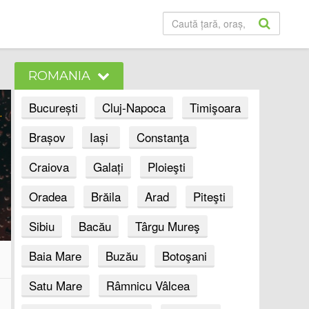
ROMANIA
București
Cluj-Napoca
Timişoara
Brașov
Iași
Constanţa
Craiova
Galați
Ploieşti
Oradea
Brăila
Arad
Piteşti
Sibiu
Bacău
Târgu Mureş
Baia Mare
Buzău
Botoşani
Satu Mare
Râmnicu Vâlcea