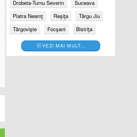
Drobeta-Turnu Severin
Suceava
Piatra Neamţ
Reşiţa
Târgu Jiu
Târgovişte
Focşani
Bistriţa
VEZI MAI MULT...