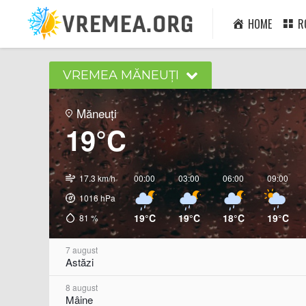
HOME
R
VREMEA MĂNEUȚI
Măneuți
19°C
17.3 km/h
00:00
03:00
06:00
09:00
1016
hPa
19°C
19°C
18°C
19°C
81
%
7 august
Astăzi
8 august
Mâine