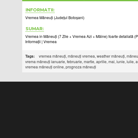
INFORMATII:
Vremea Măneuți (Județul Botoșani)
SUMAR:
Vremea in Măneuți (7 Zile + Vremea Azi + Mâine) foarte detaliată (Pe 
Informații | Vremea
Tags:
vremea măneuți, măneuți vremea, weather măneuți, măneuți wea
vrema măneuți ianuarie, februarie, martie, aprilie, mai, iunie, iul
vremea măneuți online, prognoza măneuți