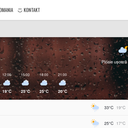
OMANIA
KONTAKT
Ploaie ușoară
12:00
15:00
18:00
21:00
19°C
25°C
25°C
20°C
33°C
19°C
25°C
17°C