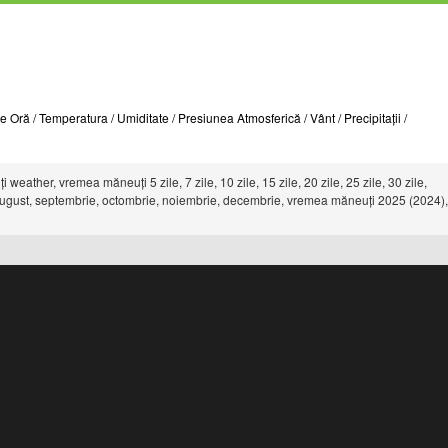
Oră / Temperatura / Umiditate / Presiunea Atmosferică / Vânt / Precipitații /
ther, vremea măneuți 5 zile, 7 zile, 10 zile, 15 zile, 20 zile, 25 zile, 30 zile,
ie, august, septembrie, octombrie, noiembrie, decembrie, vremea măneuți 2025 (2024),