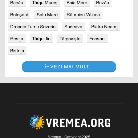
Bacău
Târgu Mureş
Baia Mare
Buzău
Botoşani
Satu Mare
Râmnicu Vâlcea
Drobeta-Turnu Severin
Suceava
Piatra Neamţ
Reşiţa
Târgu Jiu
Târgovişte
Focşani
Bistriţa
VEZI MAI MULT...
Vremea - Copyright 2025