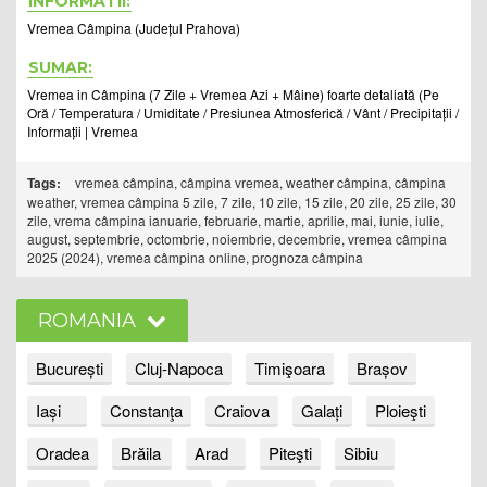
INFORMATII:
Vremea Câmpina (Județul Prahova)
SUMAR:
Vremea in Câmpina (7 Zile + Vremea Azi + Mâine) foarte detaliată (Pe
Oră / Temperatura / Umiditate / Presiunea Atmosferică / Vânt / Precipitații /
Informații | Vremea
Tags:
vremea câmpina, câmpina vremea, weather câmpina, câmpina
weather, vremea câmpina 5 zile, 7 zile, 10 zile, 15 zile, 20 zile, 25 zile, 30
zile, vrema câmpina ianuarie, februarie, martie, aprilie, mai, iunie, iulie,
august, septembrie, octombrie, noiembrie, decembrie, vremea câmpina
2025 (2024), vremea câmpina online, prognoza câmpina
ROMANIA
București
Cluj-Napoca
Timişoara
Brașov
Iași
Constanţa
Craiova
Galați
Ploieşti
Oradea
Brăila
Arad
Piteşti
Sibiu