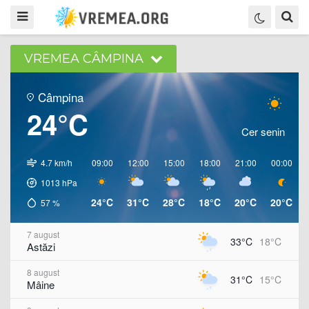
VREMEA CÂMPINA
Câmpina
24°C
Cer senin
4.7 km/h
09:00
12:00
15:00
18:00
21:00
00:00
1013
hPa
24°C
31°C
28°C
18°C
20°C
20°C
57
%
7 august
33°C
18°C
Astăzi
8 august
31°C
15°C
Mâine