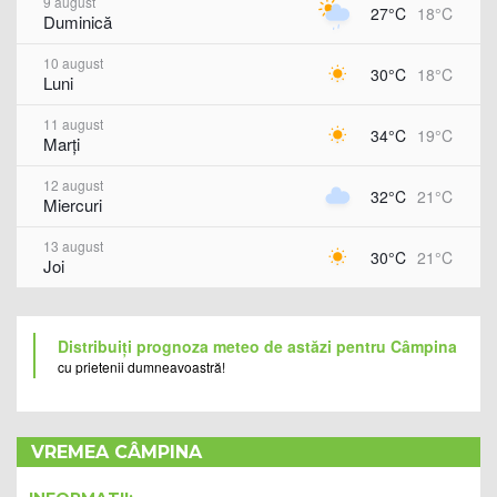
9 august
27°C
18°C
Duminică
10 august
30°C
18°C
Luni
11 august
34°C
19°C
Marți
12 august
32°C
21°C
Miercuri
13 august
30°C
21°C
Joi
Distribuiți prognoza meteo de astăzi pentru Câmpina
cu prietenii dumneavoastră!
VREMEA CÂMPINA