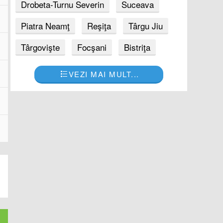
Drobeta-Turnu Severin
Suceava
Piatra Neamţ
Reşiţa
Târgu Jiu
Târgovişte
Focşani
Bistriţa
VEZI MAI MULT...