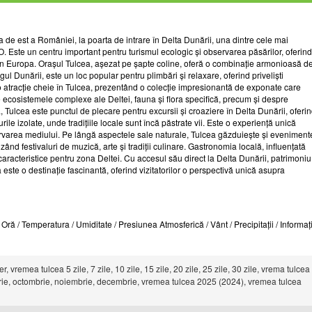
a de est a României, la poarta de intrare în Delta Dunării, una dintre cele mai
. Este un centru important pentru turismul ecologic și observarea păsărilor, oferind
din Europa. Orașul Tulcea, așezat pe șapte coline, oferă o combinație armonioasă d
ul Dunării, este un loc popular pentru plimbări și relaxare, oferind priveliști
o atracție cheie în Tulcea, prezentând o colecție impresionantă de exponate care
pre ecosistemele complexe ale Deltei, fauna și flora specifică, precum și despre
, Tulcea este punctul de plecare pentru excursii și croaziere în Delta Dunării, oferi
ile izolate, unde tradițiile locale sunt încă păstrate vii. Este o experiență unică
onservarea mediului. Pe lângă aspectele sale naturale, Tulcea găzduiește și eveniment
luzând festivaluri de muzică, arte și tradiții culinare. Gastronomia locală, influențată
caracteristice pentru zona Deltei. Cu accesul său direct la Delta Dunării, patrimoniu
a este o destinație fascinantă, oferind vizitatorilor o perspectivă unică asupra
ră / Temperatura / Umiditate / Presiunea Atmosferică / Vânt / Precipitații / Informați
vremea tulcea 5 zile, 7 zile, 10 zile, 15 zile, 20 zile, 25 zile, 30 zile, vrema tulcea
tembrie, octombrie, noiembrie, decembrie, vremea tulcea 2025 (2024), vremea tulcea