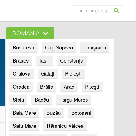
ROMANIA
București
Cluj-Napoca
Timişoara
Brașov
Iași
Constanţa
Craiova
Galați
Ploieşti
Oradea
Brăila
Arad
Piteşti
Sibiu
Bacău
Târgu Mureş
Baia Mare
Buzău
Botoşani
Satu Mare
Râmnicu Vâlcea