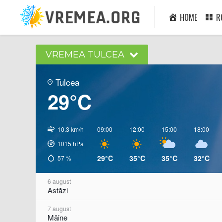
HOME
R
VREMEA TULCEA
Tulcea
29°C
10.3 km/h
09:00
12:00
15:00
18:00
1015
hPa
29°C
35°C
35°C
32°C
57
%
6 august
Astăzi
7 august
Mâine