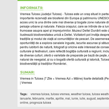
INFORMATII:
Vremea Tulcea (Județul Tulcea) - Tulcea este un oraș situat în parte
importante rezervații ale biosferei din Europa și patrimoniu UNESCO
acces unic la una dintre cele mai diverse și bogate zone naturale 
peisaje urbane și naturale. Faleza orașului, care se întinde de-a lung
frumoase asupra apei și împrejurimilor. Muzeul Deltei Dunării este 
ilustrează biodiversitatea unică a Deltei. Vizitatorii pot învăța des
tradițiile și modul de viață al comunităților de pescari. De asemenea
oportunități de a explora canalele înguste, lacurile ascunse și sătucur
pentru iubitorii de natură, fotografi și oricine este interesat de c
culturale și festivaluri, care reflectă bogăția culturală a regiunii, inc
de diverse culturi, oferă o varietate de preparate pe bază de pește, 
natural de neegalat, și cu o bogată ofertă culturală și istorică, Tulce
biodiversității și tradițiilor României.
SUMAR:
Vremea in Tulcea (7 Zile + Vremea Azi + Mâine) foarte detaliată (Pe O
| Vremea
Tags:
vremea tulcea, tulcea vremea, weather tulcea, tulcea weather, 
ianuarie, februarie, martie, aprilie, mai, iunie, iulie, august, sep
online, prognoza tulcea