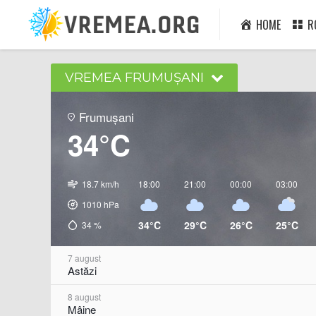
HOME
R
VREMEA FRUMUȘANI
Frumușani
34°C
18.7 km/h
18:00
21:00
00:00
03:00
1010
hPa
34°C
29°C
26°C
25°C
34
%
7 august
Astăzi
8 august
Mâine