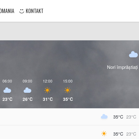
OMANIA
KONTAKT
Nori împrăștiați
06:00
09:00
12:00
15:00
23°C
26°C
31°C
35°C
35°C
23°C
35°C
23°C