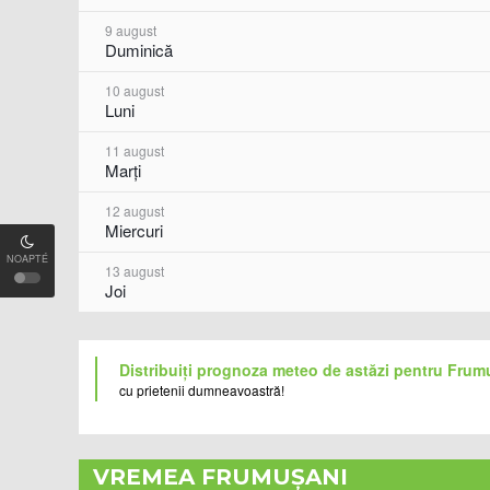
9 august
Duminică
10 august
Luni
11 august
Marți
12 august
Miercuri
NOAPTÉ
13 august
Joi
Distribuiți prognoza meteo de astăzi pentru Frum
cu prietenii dumneavoastră!
VREMEA FRUMUȘANI