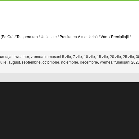
Pe Oră / Temperatura / Umiditate / Presiunea Atmosferică / Vânt / Precipitații /
șani weather, vremea frumușani 5 zile, 7 zile, 10 zile, 15 zile, 20 zile, 25 zile, 3
ie, iulie, august, septembrie, octombrie, noiembrie, decembrie, vremea frumușani 202