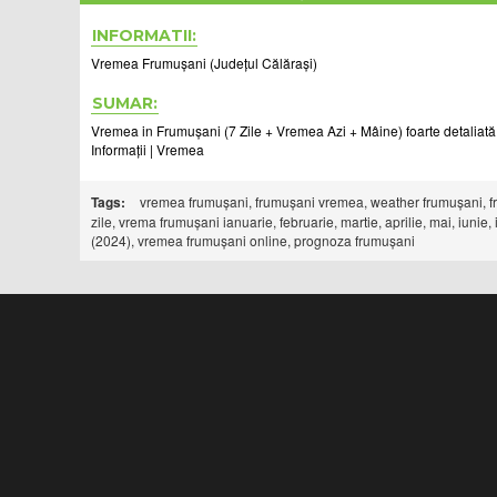
INFORMATII:
Vremea Frumușani (Județul Călărași)
SUMAR:
Vremea in Frumușani (7 Zile + Vremea Azi + Mâine) foarte detaliată (
Informații | Vremea
Tags:
vremea frumușani, frumușani vremea, weather frumușani, frumu
zile, vrema frumușani ianuarie, februarie, martie, aprilie, mai, iun
(2024), vremea frumușani online, prognoza frumușani