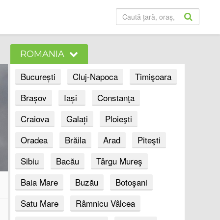
ROMANIA
București
Cluj-Napoca
Timişoara
Brașov
Iași
Constanţa
Craiova
Galați
Ploieşti
Oradea
Brăila
Arad
Piteşti
Sibiu
Bacău
Târgu Mureş
Baia Mare
Buzău
Botoşani
Satu Mare
Râmnicu Vâlcea