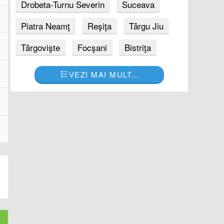
Drobeta-Turnu Severin
Suceava
Piatra Neamţ
Reşiţa
Târgu Jiu
Târgovişte
Focşani
Bistriţa
VEZI MAI MULT...